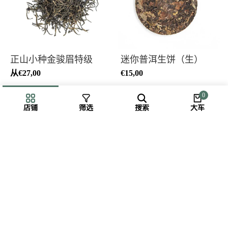
正山小种金骏眉特级
迷你普洱生饼（生）
从
€27,00
€15,00
0
店铺
筛选
搜索
大车
迷你普洱熟饼
迷你茶具
€15,00
€55,00