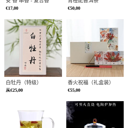
安 香 串香 - 复合香
青橙配普洱茶
€17,00
€50,00
白牡丹（特级）
香火祝福（礼盒装）
从
€25,00
€55,00